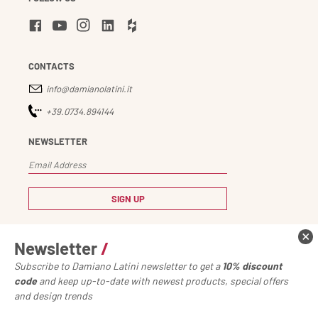
CONTACTS
info@damianolatini.it
+39.0734.894144
NEWSLETTER
I read and consent to let Damiano Latini S.r.l.
Newsletter
/
process my personal data in accordance with
the
privacy notice
Subscribe to Damiano Latini newsletter to get a
10% discount
code
and keep up-to-date with newest products, special offers
and design trends