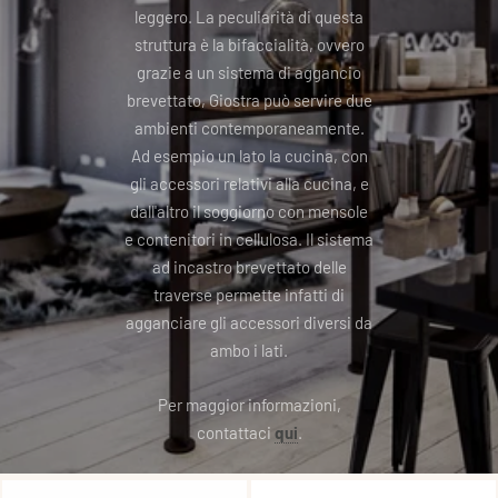
leggero. La peculiarità di questa
struttura è la bifaccialità, ovvero
grazie a un sistema di aggancio
brevettato, Giostra può servire due
ambienti contemporaneamente.
Ad esempio un lato la cucina, con
gli accessori relativi alla cucina, e
dall'altro il soggiorno con mensole
e contenitori in cellulosa. Il sistema
ad incastro brevettato delle
traverse permette infatti di
agganciare gli accessori diversi da
ambo i lati.
Per maggior informazioni,
contattaci
qui
.