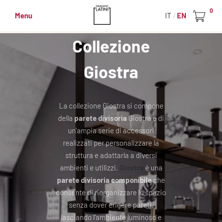
0
Menu
IT
EN
Collezione
Giostra
La collezione Giostra si compone
della
parete divisoria
Giostra e di
un'ampia serie di accessori
realizzati per personalizzare la
struttura e adattarla a diversi
ambienti e utilizzi.
Giostra
è una
parete divisoria componibile
che
consente di riorganizzare lo spazio
senza dover erigere pareti,
lasciando l'ambiente luminoso e