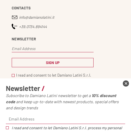
CONTACTS
info@damianolatini.it
+39.0734.894144
NEWSLETTER
I read and consent to let Damiano Latini S.r.l.
process my personal data in accordance with
Newsletter
/
the
privacy notice
Subscribe to Damiano Latini newsletter to get a
10% discount
code
and keep up-to-date with newest products, special offers
and design trends
Damiano Latini s.r.l. - Via Tangenziale 14 - 62010 Montecosaro
(MC) Italy - T. +39 (0)734 894 144 - E. info@damianolatini.it - P.IVA
I read and consent to let Damiano Latini S.r.l. process my personal
01410060436