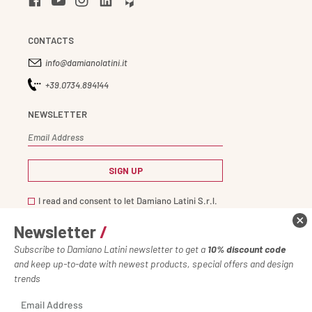
CONTACTS
info@damianolatini.it
+39.0734.894144
NEWSLETTER
I read and consent to let Damiano Latini S.r.l.
process my personal data in accordance with
Newsletter
/
the
privacy notice
Subscribe to Damiano Latini newsletter to get a
10% discount code
and keep up-to-date with newest products, special offers and design
trends
Damiano Latini s.r.l. - Via Tangenziale 14 - 62010 Montecosaro
(MC) Italy - T. +39 (0)734 894 144 - E. info@damianolatini.it - P.IVA