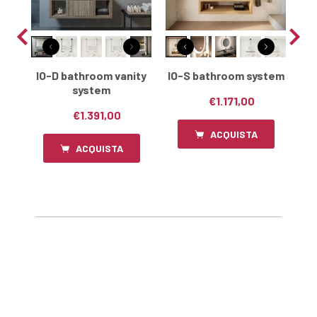
ck
IO-D bathroom vanity
IO-S bathroom system
system
€1.171,00
€1.391,00
ACQUISTA
ACQUISTA