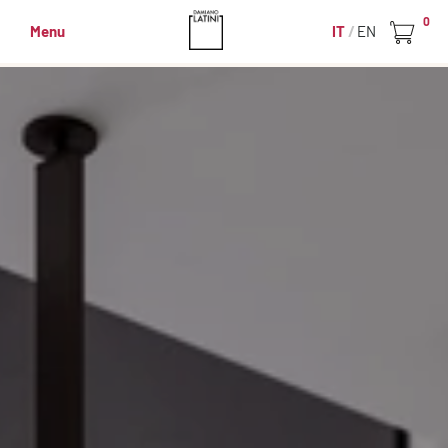
0
Menu
IT
EN