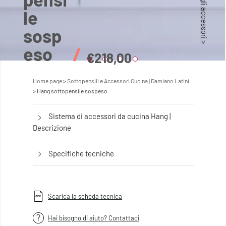
Scopri gli accessori >
le
sosp
eso
/
€218,00
Home page
Sottopensili e Accessori Cucina | Damiano Latini
Hang sottopensile sospeso
Sistema di accessori da cucina Hang |
Descrizione
Specifiche tecniche
Scarica la scheda tecnica
Hai bisogno di aiuto? Contattaci