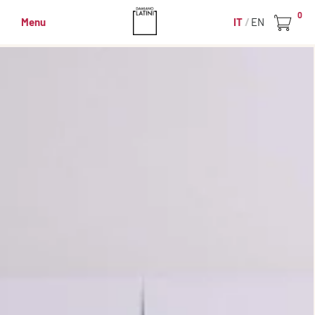
0
Menu
IT
EN