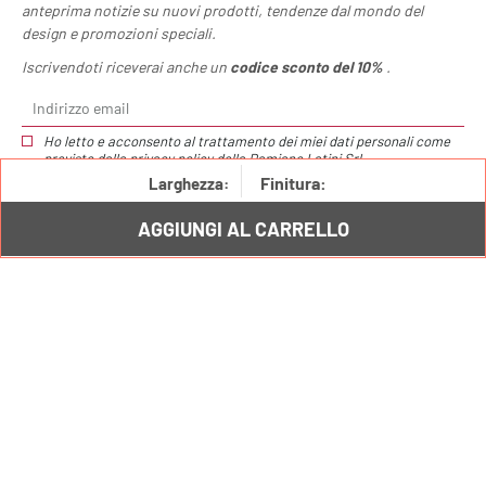
anteprima notizie su nuovi prodotti, tendenze dal mondo del
design e promozioni speciali.
Iscrivendoti riceverai anche un
codice sconto del 10%
.
Ho letto e acconsento al trattamento dei miei dati personali come
previsto dalla
privacy policy
della Damiano Latini Srl.
Tagliere Hang /
€111,00
Hang Ganci inferiori /
€9,00
Finitura:
Larghezza:
AGGIUNGI AL CARRELLO
Hang: sottopensile moderno
Hang: la barra cucina portautensili Damiano
Latini
Damiano Latini: gli accessori sottopensile
cucina unici e di tendenza