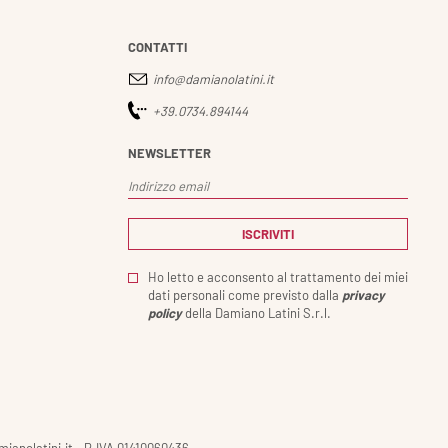
CONTATTI
info@damianolatini.it
+39.0734.894144
NEWSLETTER
Ho letto e acconsento al trattamento dei miei
dati personali come previsto dalla
privacy
policy
della Damiano Latini S.r.l.
amianolatini.it - P.IVA 01410060436