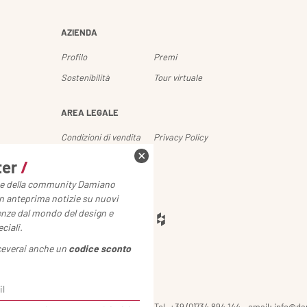
AZIENDA
Profilo
Premi
Sostenibilità
Tour virtuale
AREA LEGALE
Condizioni di vendita
Privacy Policy
Cookie Policy
ter
/
rte della community Damiano
SEGUICI
 in anteprima notizie su nuovi
enze dal mondo del design e
ciali.
iceverai anche un
codice sconto
ziale 14 - 62010 Montecosaro (MC) Italy - Tel. +39 (0)734 894 144 - email: info@d