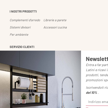
I NOSTRI PRODOTTI
Complementi d'arredo
Librerie a parete
Sistemi divisori
Accessori cucina
Per ambiente
SERVIZIO CLIENTI
Gestione profilo
Spedizioni e resi
Newslet
Pagamenti
Downloads
Entra a far pa
Latini e ricevi
Chiedi un reso
prodotti, tend
promozioni spe
Iscrivendoti r
del 10%
.
Damiano Latini s.r.l. - Via Tangen