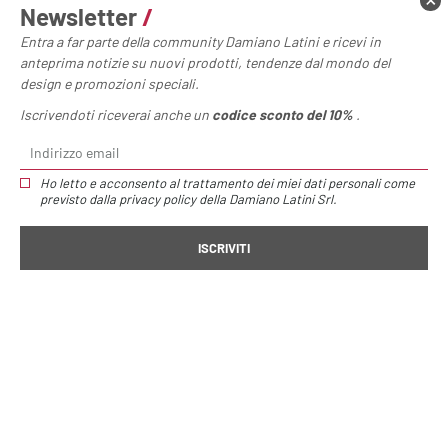
Newsletter
/
Entra a far parte della community Damiano Latini e ricevi in
anteprima notizie su nuovi prodotti, tendenze dal mondo del
design e promozioni speciali.
Iscrivendoti riceverai anche un
codice sconto del 10%
.
Ho letto e acconsento al trattamento dei miei dati personali come
previsto dalla
privacy policy
della Damiano Latini Srl.
Home page
Accessori
Portaspezie 4 Firkant
Portaspezie 4
Firkant
/
€53,00
Mensola con quattro portaspezie Firkant