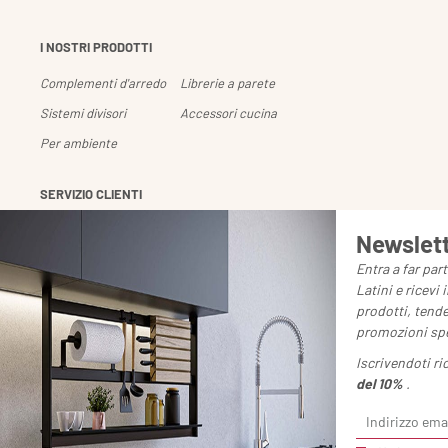
I NOSTRI PRODOTTI
Complementi d'arredo
Librerie a parete
Sistemi divisori
Accessori cucina
Per ambiente
SERVIZIO CLIENTI
Gestione profilo
Spedizioni e resi
Newslet
Pagamenti
Downloads
Entra a far pa
Latini e ricevi
Chiedi un reso
prodotti, tend
promozioni spe
Iscrivendoti r
del 10%
.
Damiano Latini s.r.l. - Via Tangen