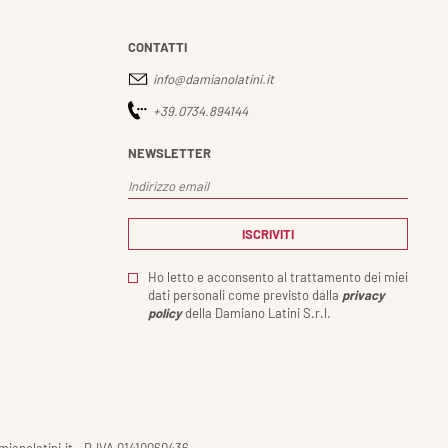
CONTATTI
info@damianolatini.it
+39.0734.894144
NEWSLETTER
Ho letto e acconsento al trattamento dei miei
dati personali come previsto dalla
privacy
policy
della Damiano Latini S.r.l.
amianolatini.it - P.IVA 01410060436