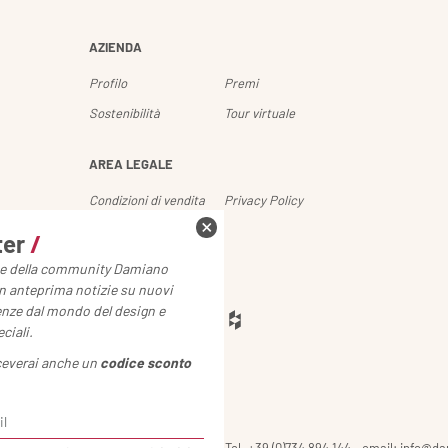
AZIENDA
Profilo
Premi
Sostenibilità
Tour virtuale
AREA LEGALE
Condizioni di vendita
Privacy Policy
Cookie Policy
ter
/
rte della community Damiano
SEGUICI
 in anteprima notizie su nuovi
enze dal mondo del design e
ciali.
iceverai anche un
codice sconto
ziale 14 - 62010 Montecosaro (MC) Italy - Tel. +39 (0)734 894 144 - email: info@d