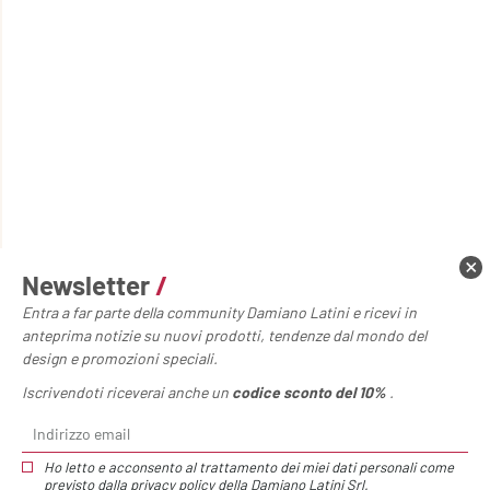
Newsletter
/
Entra a far parte della community Damiano Latini e ricevi in
anteprima notizie su nuovi prodotti, tendenze dal mondo del
design e promozioni speciali.
Iscrivendoti riceverai anche un
codice sconto del 10%
.
Home page
Accessori
Portaposate plastica
Portaposate plastica
Ho letto e acconsento al trattamento dei miei dati personali come
previsto dalla
privacy policy
della Damiano Latini Srl.