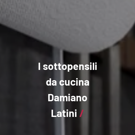
I sottopensili
da cucina
Damiano
Latini
/