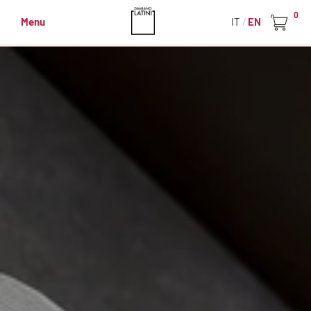
0
Menu
IT
EN