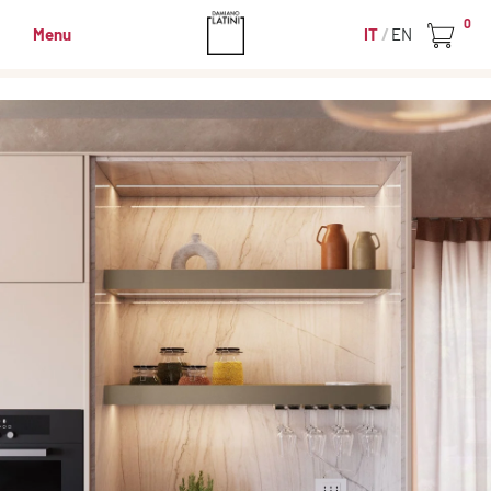
0
Menu
IT
EN