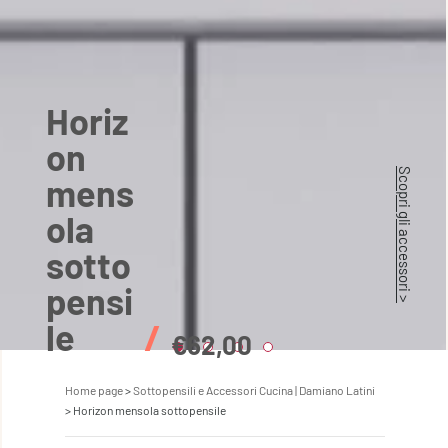
Horiz
on
Scopri gli accessori >
mens
ola
sotto
pensi
le
/
€62,00
Home page
Sottopensili e Accessori Cucina | Damiano Latini
Horizon mensola sottopensile