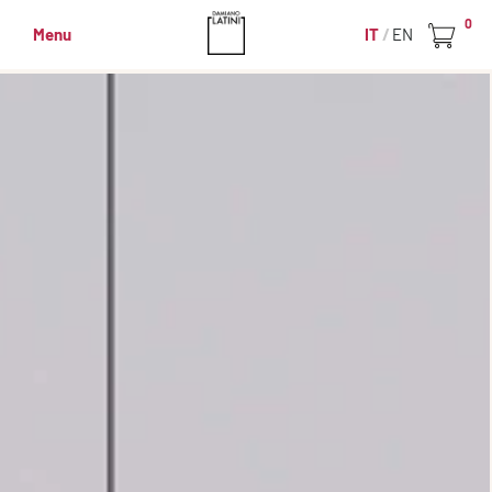
0
Menu
IT
EN