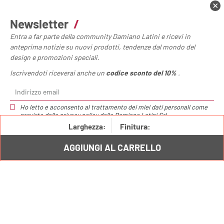
Newsletter
/
Entra a far parte della community Damiano Latini e ricevi in
anteprima notizie su nuovi prodotti, tendenze dal mondo del
design e promozioni speciali.
Iscrivendoti riceverai anche un
codice sconto del 10%
.
Ganci larghi Horizon /
€12,00
Ho letto e acconsento al trattamento dei miei dati personali come
previsto dalla
privacy policy
della Damiano Latini Srl.
Finitura:
Larghezza:
Horizon: la mensola sottopensile perfetta
AGGIUNGI AL CARRELLO
per funzionalità e design in cucina
La funzionalità delle mensole per cucina
moderna: più spazio e design