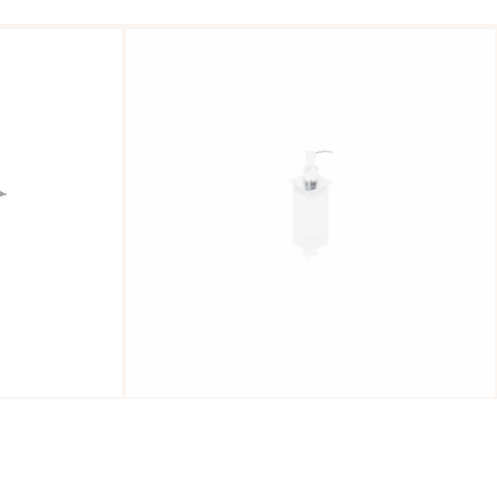
Dosa sapone Rise /
€72,00