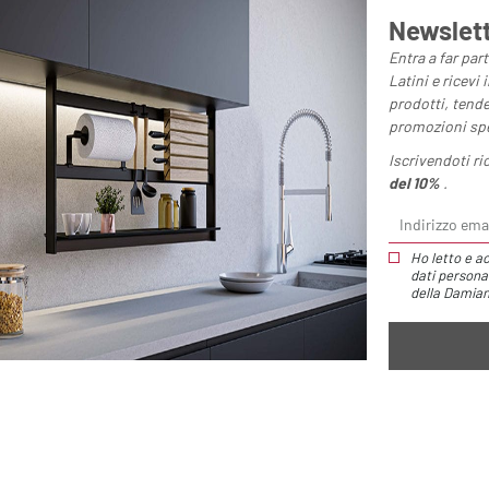
Newslet
Entra a far pa
Latini e ricevi
prodotti, tend
promozioni spe
Potrebbero
Iscrivendoti r
del 10%
.
interessarti
anche
Ho letto e a
dati persona
della Damiano
Portasalviette