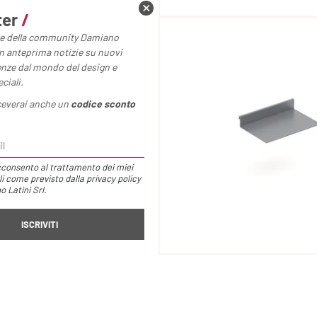
ter
/
rte della community Damiano
 in anteprima notizie su nuovi
enze dal mondo del design e
ciali.
iceverai anche un
codice sconto
cconsento al trattamento dei miei
li come previsto dalla
privacy policy
 Latini Srl.
 Rise /
€44,00
Mensola Rise /
€29,00