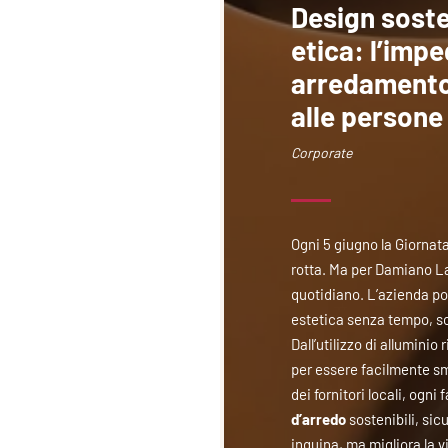
Design soste
etica: l’imp
arredamento 
alle persone
Corporate
Ogni 5 giugno la Giornat
rotta. Ma per Damiano La
quotidiano. L’azienda po
estetica senza tempo, sce
Dall’utilizzo di alluminio
per essere facilmente smo
dei fornitori locali, ogni
d’arredo
sostenibili, sic
inquina, ma migliora la vi