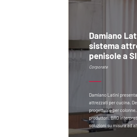
Damiano Lati
sistema attr
penisole a 
Corporate
Damiano Latini presenta
attrezzati per cucina. D
progettuale per colonne, 
produttori, BRO interpre
soluzioni su misura ad al